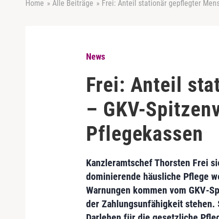
Home
»
Alle Beiträge
»
Frei: Anteil stationär gepflegter Me
News
Frei: Anteil st
– GKV-Spitzenv
Pflegekassen
Kanzleramtschef Thorsten Frei si
dominierende häusliche Pflege we
Warnungen kommen vom GKV‑Spitz
der Zahlungsunfähigkeit stehen. 
Darlehen für die gesetzliche Pfl