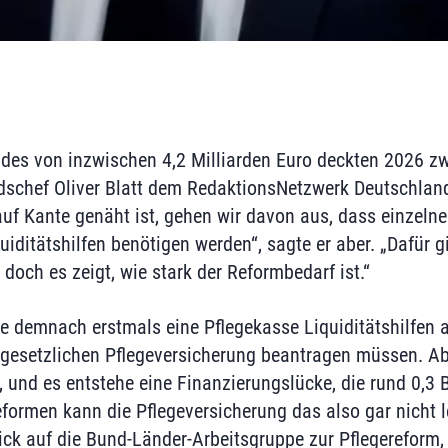
ndes von inzwischen 4,2 Milliarden Euro deckten 2026 z
ndschef Oliver Blatt dem RedaktionsNetzwerk Deutschland
auf Kante genäht ist, gehen wir davon aus, dass einzeln
ditätshilfen benötigen werden“, sagte er aber. „Dafür gi
 doch es zeigt, wie stark der Reformbedarf ist.“
te demnach erstmals eine Pflegekasse Liquiditätshilfen
gesetzlichen Pflegeversicherung beantragen müssen. Ab
, und es entstehe eine Finanzierungslücke, die rund 0,3
formen kann die Pflegeversicherung das also gar nicht l
ick auf die Bund-Länder-Arbeitsgruppe zur Pflegereform,