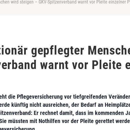
nschen wird steigen – GKV-Spitzenverband warnt vor Pleite einzelner 
ationär gepflegter Mensch
erband warnt vor Pleite 
eht die Pflegeversicherung vor tiefgreifenden Verände
rde künftig nicht ausreichen, der Bedarf an Heimplätz
enverband: Er rechnet damit, dass im kommenden Ja
Sie müssten mit Nothilfen vor der Pleite gerettet werde
egeversicherung.