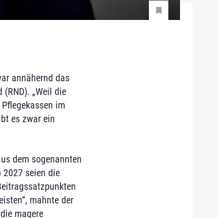
war annähernd das
 (RND). „Weil die
e Pflegekassen im
bt es zwar ein
 aus dem sogenannten
 2027 seien die
 Beitragssatzpunkten
eisten“, mahnte der
 die magere