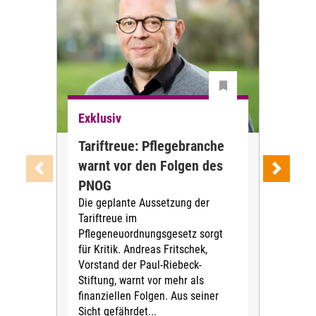
Exklusiv
Exk
Tariftreue: Pflegebranche
Ve
warnt vor den Folgen des
ve
Verk
PNOG
Pfle
Die geplante Aussetzung der
zun
Tariftreue im
Pflegeneuordnungsgesetz sorgt
für Kritik. Andreas Fritschek,
Vorstand der Paul-Riebeck-
Stiftung, warnt vor mehr als
finanziellen Folgen. Aus seiner
Sicht gefährdet...