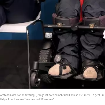
, Vorständin der Korian Stiftung: „Pflege ist so viel mehr und kann so viel mehr. Es geht
Mittelpunkt mit seinen Träumen und Wünschen.“