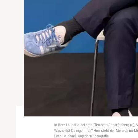
In ihrer Laudatio betonte Elisabeth Scharfenberg (r.)
Was willst Du eigentlich? Hier steht der Mensch im 
Foto: Michael Hagedorn Fotografie