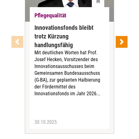
Pflegequalität
Pfl
Innovationsfonds bleibt
Med
trotz Kürzung
Ba
handlungsfähig
Pf
Mit deutlichen Worten hat Prof.
Pro
Josef Hecken, Vorsitzender des
Med
Innovationsausschusses beim
Anf
Gemeinsamen Bundesausschuss
mög
(G-BA), zur geplanten Halbierung
Pfle
der Fördermittel des
ins
Innovationsfonds im Jahr 2026...
342 
30.10.2025
11.