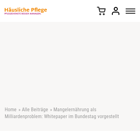
Z
u
m
I
n
h
a
l
t
s
p
r
i
n
g
e
Home
»
Alle Beiträge
»
Mangelernährung als
n
Milliardenproblem: Whitepaper im Bundestag vorgestellt