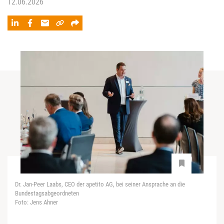
12.06.2026
Dr. Jan-Peer Laabs, CEO der apetito AG, bei seiner Ansprache an die
Bundestagsabgeordneten
Foto: Jens Ahner