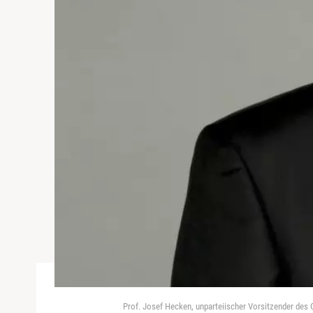
Prof. Josef Hecken, unparteiischer Vorsitzender des 