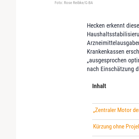
Foto: Rose Reibke/G-BA
Hecken erkennt diese
Haushaltsstabilisier
Arzneimittelausgaben
Krankenkassen ersch
„ausgesprochen opti
nach Einschätzung d
Inhalt
„Zentraler Motor d
Kürzung ohne Proje