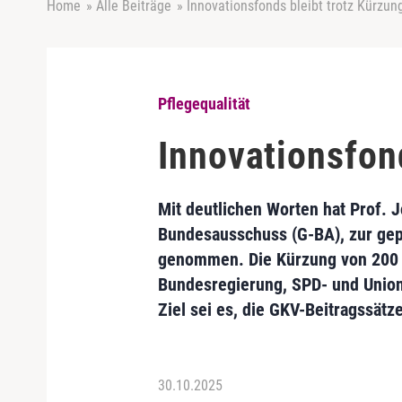
Home
»
Alle Beiträge
»
Innovationsfonds bleibt trotz Kürzu
Pflegequalität
Innovationsfon
Mit deutlichen Worten hat Prof.
Bundesausschuss (G-BA), zur gepl
genommen. Die Kürzung von 200 a
Bundesregierung, SPD- und Unions
Ziel sei es, die GKV-Beitragssät
30.10.2025