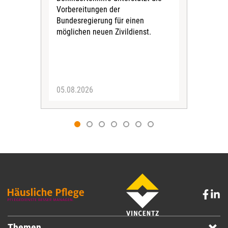
Vorbereitungen der
Nach
Bundesregierung für einen
posi
möglichen neuen Zivildienst.
Bla
Sozi
05.08.2026
05.
Themen