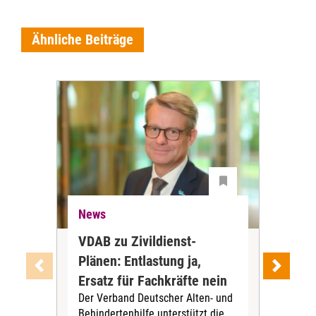
Ähnliche Beiträge
News
Ne
VDAB zu Zivildienst-
Soz
Plänen: Entlastung ja,
Nac
Ersatz für Fachkräfte nein
VS
Der Verband Deutscher Alten- und
Der
Behindertenhilfe unterstützt die
verö