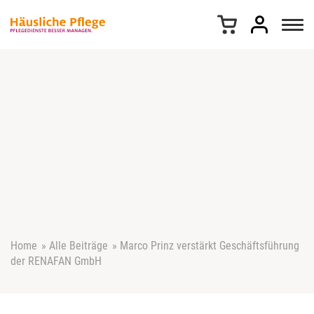
Z
u
m
I
n
h
a
l
t
s
p
r
i
n
g
e
Home
»
Alle Beiträge
»
Marco Prinz verstärkt Geschäftsführung
n
der RENAFAN GmbH