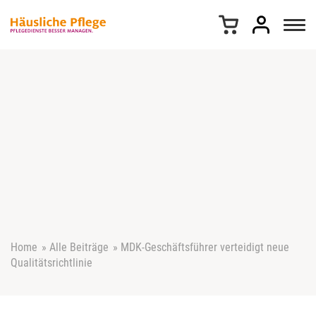
Z
u
m
I
n
h
a
l
t
s
p
r
i
n
g
e
Home
»
Alle Beiträge
»
MDK-Geschäftsführer verteidigt neue
n
Qualitätsrichtlinie