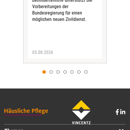
Behindertenhilfe unterstützt die
verö
Vorbereitungen der
Nach
Bundesregierung für einen
posi
möglichen neuen Zivildienst.
Bla
Sozi
05.08.2026
05.