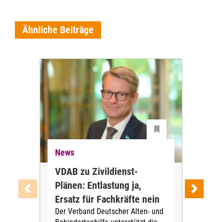
Ähnliche Beiträge
News
Ne
VDAB zu Zivildienst-
Soz
Plänen: Entlastung ja,
Nac
Ersatz für Fachkräfte nein
VS
Der Verband Deutscher Alten- und
Der