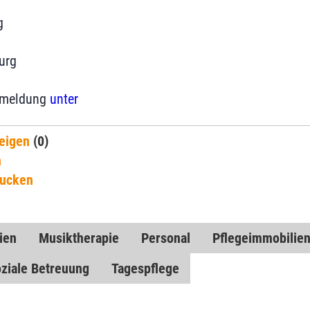
g
urg
Anmeldung
unter
eigen
(0)
n
rucken
ien
Musiktherapie
Personal
Pflegeimmobilie
ziale Betreuung
Tagespflege