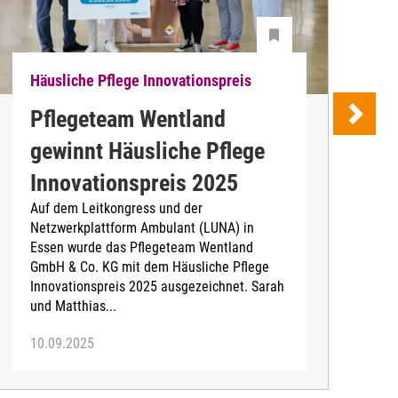
Häusliche Pflege Innovationspreis
H
Pflegeteam Wentland
I
gewinnt Häusliche Pflege
D
Innovationspreis 2025
e
Auf dem Leitkongress und der
I
Netzwerkplattform Ambulant (LUNA) in
h
Essen wurde das Pflegeteam Wentland
a
GmbH & Co. KG mit dem Häusliche Pflege
d
Innovationspreis 2025 ausgezeichnet. Sarah
und Matthias...
10.09.2025
2