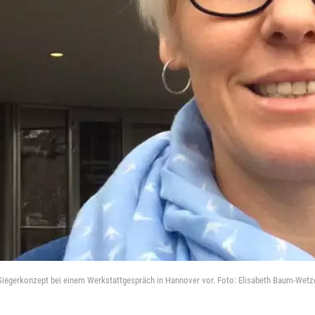
s-Siegerkonzept bei einem Werkstattgespräch in Hannover vor. Foto: Elisabeth Baum-Wetz