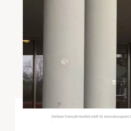
Stefanie Freimuth-Hunfeld stellt ihr Innovationsprei
-