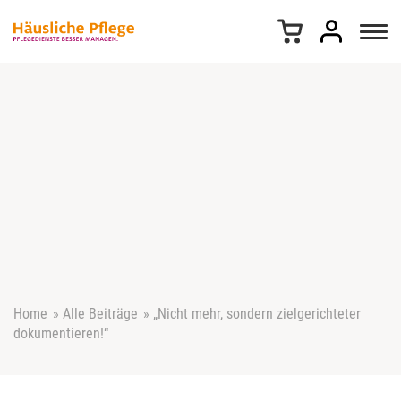
Z
u
m
I
n
h
a
l
t
s
p
r
i
n
g
e
Home
»
Alle Beiträge
»
„Nicht mehr, sondern zielgerichteter
n
dokumentieren!“