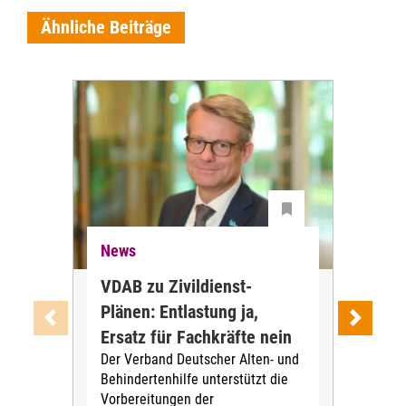
Ähnliche Beiträge
News
Ne
VDAB zu Zivildienst-
Soz
Plänen: Entlastung ja,
Nac
Ersatz für Fachkräfte nein
VS
Der Verband Deutscher Alten- und
Der
Behindertenhilfe unterstützt die
verö
Vorbereitungen der
Nach