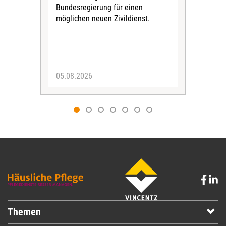
Bundesregierung für einen
posi
möglichen neuen Zivildienst.
Bla
Sozi
05.08.2026
05.
Themen