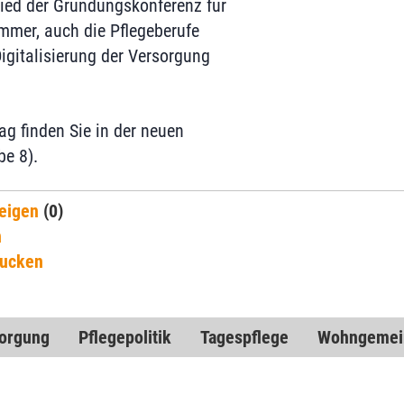
lied der Gründungskonferenz für
mmer, auch die Pflegeberufe
igitalisierung der Versorgung
ag finden Sie in der neuen
e 8).
eigen
(0)
n
rucken
sorgung
Pflegepolitik
Tagespflege
Wohngemei