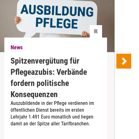
News
N
Spitzenvergütung für
Pflegeazubis: Verbände
B
fordern politische
D
Konsequenzen
4
Auszubildende in der Pflege verdienen im
I
öffentlichen Dienst bereits im ersten
b
Lehrjahr 1.491 Euro monatlich und liegen
damit an der Spitze aller Tarifbranchen.