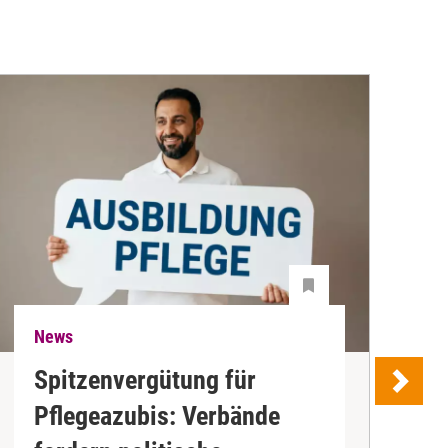
News
N
Spitzenvergütung für
Pflegeazubis: Verbände
B