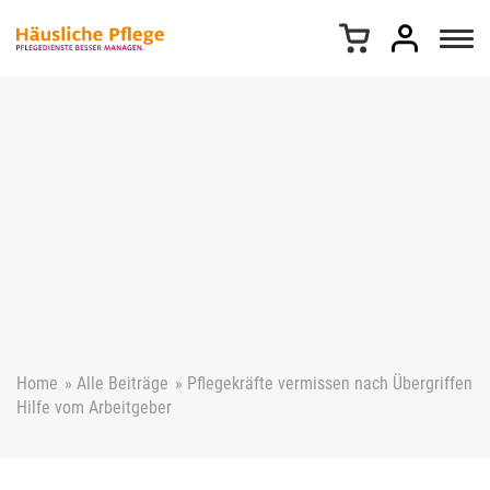
Z
u
m
I
n
h
a
l
t
s
p
r
i
n
g
e
Home
»
Alle Beiträge
»
Pflegekräfte vermissen nach Übergriffen
n
Hilfe vom Arbeitgeber