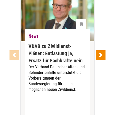
News
Ne
VDAB zu Zivildienst-
Soz
Plänen: Entlastung ja,
Nac
Ersatz für Fachkräfte nein
VS
Der Verband Deutscher Alten- und
Der
Behindertenhilfe unterstützt die
verö
Vorbereitungen der
Nach
Bundesregierung für einen
posi
möglichen neuen Zivildienst.
Bla
Sozi