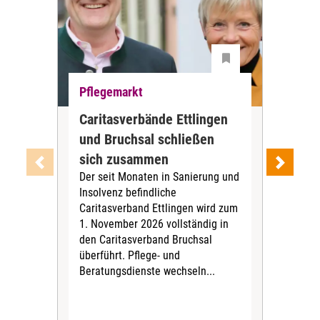
Pflegemarkt
Pfl
Caritasverbände Ettlingen
Wie
und Bruchsal schließen
der
sich zusammen
Pil
Der seit Monaten in Sanierung und
Die
Insolvenz befindliche
bünd
Caritasverband Ettlingen wird zum
amb
1. November 2026 vollständig in
Nach
den Caritasverband Bruchsal
woh
überführt. Pflege- und
Grun
Beratungsdienste wechseln...
Mode