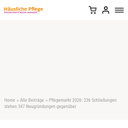
Z
u
m
I
n
h
a
l
t
s
p
r
i
n
g
e
Home
»
Alle Beiträge
»
Pflegemarkt 2026: 236 Schließungen
n
stehen 347 Neugründungen gegenüber