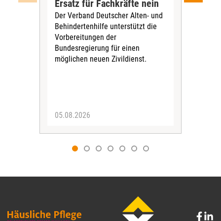
Ersatz für Fachkräfte nein
VS
Der Verband Deutscher Alten- und
Der
Behindertenhilfe unterstützt die
verö
Vorbereitungen der
Nach
Bundesregierung für einen
posi
möglichen neuen Zivildienst.
Bla
Sozi
05.08.2026
05.