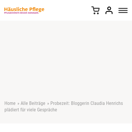
Z
u
m
I
n
h
a
l
t
s
p
r
i
n
g
e
Home
»
Alle Beiträge
»
Probezeit: Bloggerin Claudia Henrichs
n
plädiert für viele Gespräche