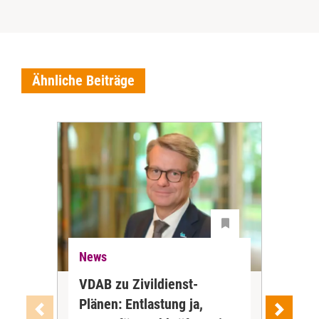
Ähnliche Beiträge
News
Ne
VDAB zu Zivildienst-
Soz
Plänen: Entlastung ja,
Nac