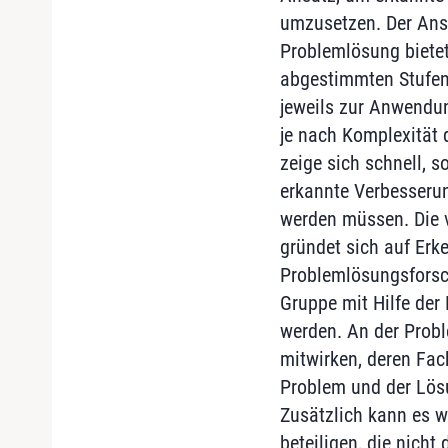
umzusetzen. Der Ansa
Problemlösung biete
abgestimmten Stufen
jeweils zur Anwendu
je nach Komplexität 
zeige sich schnell, s
erkannte Verbesserun
werden müssen. Die 
gründet sich auf Erk
Problemlösungsforsch
Gruppe mit Hilfe de
werden. An der Prob
mitwirken, deren Fac
Problem und der Lösu
Zusätzlich kann es w
beteiligen, die nicht