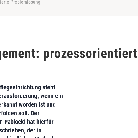
ierte Problemlösung
ement: prozessorientier
flegeeinrichtung steht
erausforderung, wenn ein
rkannt worden ist und
folgen soll. Der
 Pablocki hat hierfür
chrieben, der in