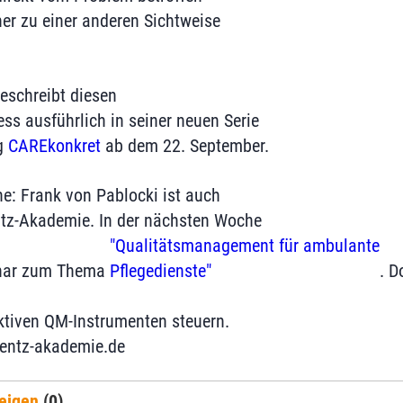
her zu einer anderen Sichtweise
eschreibt diesen
s ausführlich in seiner neuen Serie
g
CAREkonkret
ab dem 22. September.
e: Frank von Pablocki ist auch
ntz-Akademie. In der nächsten Woche
"Qualitätsmanagement für ambulante
minar zum Thema
Pflegedienste"
. D
ektiven QM-Instrumenten steuern.
centz-akademie.de
eigen
(0)