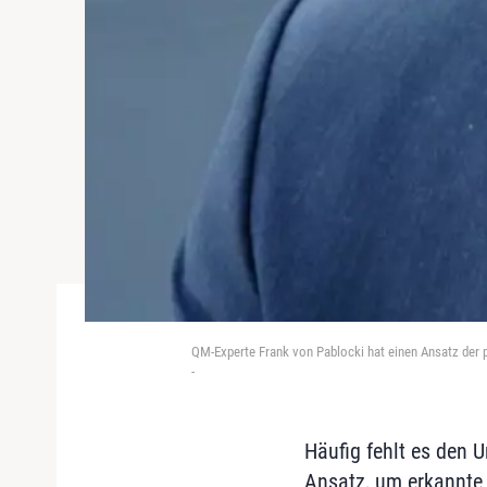
QM-Experte Frank von Pablocki hat einen Ansatz der 
-
Häufig fehlt es den
Ansatz, um erkannte