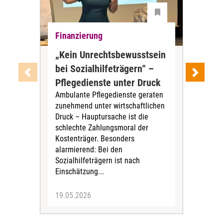
Finanzierung
Fin
„Kein Unrechtsbewusstsein
De
bei Sozialhilfeträgern“ –
Tar
Pflegedienste unter Druck
HKP
Ambulante Pflegedienste geraten
als
zunehmend unter wirtschaftlichen
Die
Druck – Hauptursache ist die
Beg
schlechte Zahlungsmoral der
der
Kostenträger. Besonders
nach
alarmierend: Bei den
der 
Sozialhilfeträgern ist nach
Unr
Einschätzung...
Unt
19.05.2026
19.