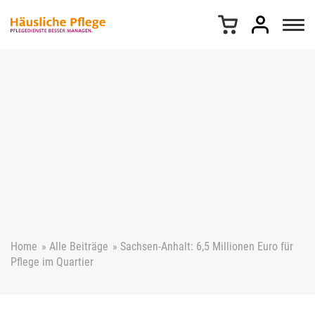
Z
u
m
I
n
h
a
l
t
s
p
r
i
n
g
e
Home
»
Alle Beiträge
»
Sachsen-Anhalt: 6,5 Millionen Euro für
n
Pflege im Quartier