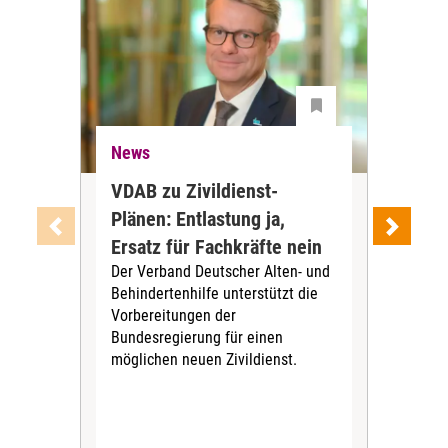
News
Ne
VDAB zu Zivildienst-
Soz
Plänen: Entlastung ja,
Nac
Ersatz für Fachkräfte nein
VS
Der Verband Deutscher Alten- und
Der
Behindertenhilfe unterstützt die
verö
Vorbereitungen der
Nach
Bundesregierung für einen
posi
möglichen neuen Zivildienst.
Bla
Sozi