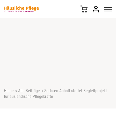
Z
u
m
I
n
h
a
l
t
s
p
r
i
n
g
e
Home
»
Alle Beiträge
»
Sachsen-Anhalt startet Begleitprojekt
n
für ausländische Pflegekräfte