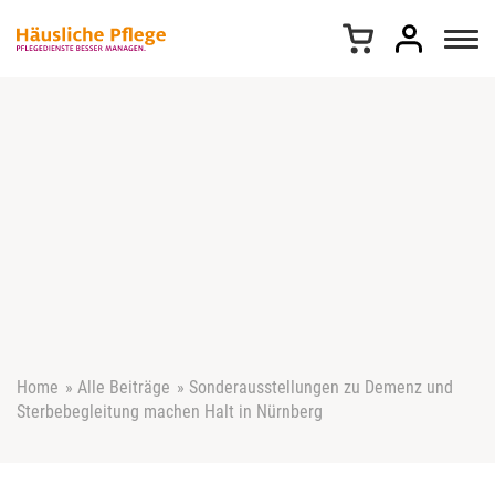
Z
u
m
I
n
h
a
l
t
s
p
r
i
n
g
e
Home
»
Alle Beiträge
»
Sonderausstellungen zu Demenz und
n
Sterbebegleitung machen Halt in Nürnberg