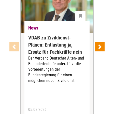
News
Ne
VDAB zu Zivildienst-
Soz
Plänen: Entlastung ja,
Nac
Ersatz für Fachkräfte nein
VS
Der Verband Deutscher Alten- und
Der
Behindertenhilfe unterstützt die
verö
Vorbereitungen der
Nach
Bundesregierung für einen
posi
möglichen neuen Zivildienst.
Bla
Sozi
05.08.2026
05.