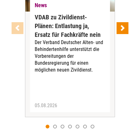
News
Ne
VDAB zu Zivildienst-
Soz
Plänen: Entlastung ja,
Nac
Ersatz für Fachkräfte nein
VS
Der Verband Deutscher Alten- und
Der
Behindertenhilfe unterstützt die
verö
Vorbereitungen der
Nach
Bundesregierung für einen
posi
möglichen neuen Zivildienst.
Bla
Sozi
05.08.2026
05.