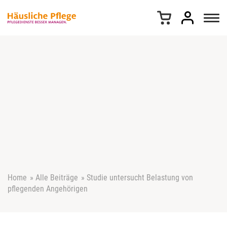
Z
u
m
I
n
h
a
l
t
s
p
r
i
n
g
e
Home
»
Alle Beiträge
»
Studie untersucht Belastung von
n
pflegenden Angehörigen