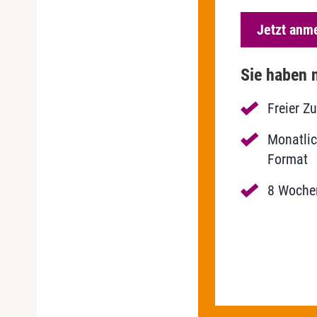
Jetzt anm
Sie haben n
Freier Z
Monatlic
Format
8 Wochen