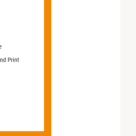
e
nd Print