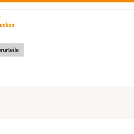
n
rucken
rurteile