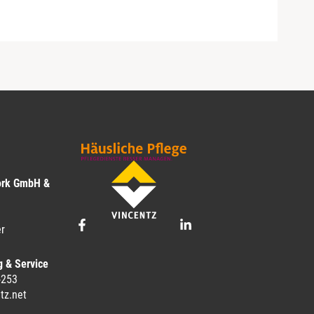
ork GmbH &
r
g & Service
-253
tz.net