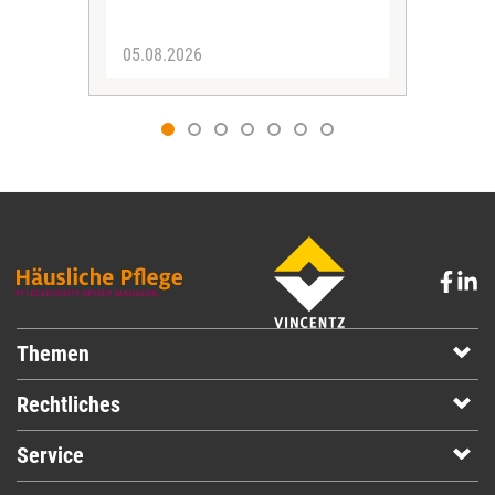
05.08.2026
05.
Themen
Rechtliches
Service