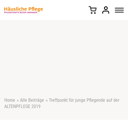
Z
u
m
I
n
h
a
l
t
s
p
r
i
n
g
e
Home
»
Alle Beiträge
»
Treffpunkt für junge Pflegende auf der
n
ALTENPFLEGE 2019