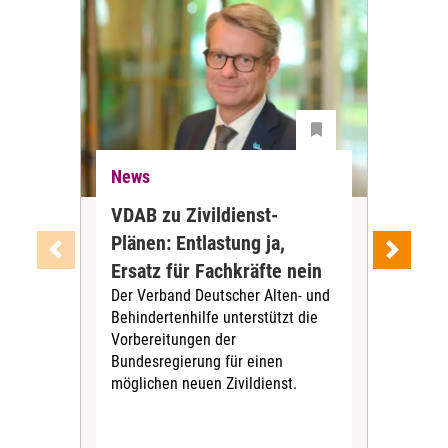
News
Ne
VDAB zu Zivildienst-
Soz
Plänen: Entlastung ja,
Nac
Ersatz für Fachkräfte nein
VS
Der Verband Deutscher Alten- und
Der
Behindertenhilfe unterstützt die
verö
Vorbereitungen der
Nach
Bundesregierung für einen
posi
möglichen neuen Zivildienst.
Bla
Sozi