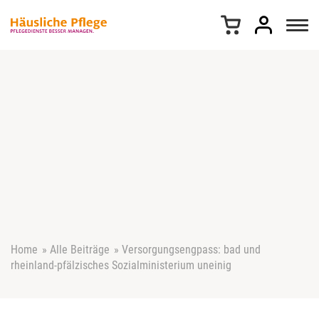
Z
u
m
I
n
h
a
l
t
s
p
r
i
n
g
e
Home
»
Alle Beiträge
»
Versorgungsengpass: bad und
n
rheinland-pfälzisches Sozialministerium uneinig