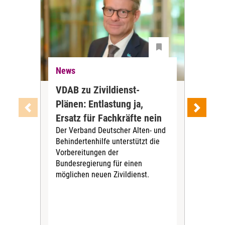
News
Ne
VDAB zu Zivildienst-
Soz
Plänen: Entlastung ja,
Nac
Ersatz für Fachkräfte nein
VS
Der Verband Deutscher Alten- und
Der
Behindertenhilfe unterstützt die
verö
Vorbereitungen der
Nach
Bundesregierung für einen
posi
möglichen neuen Zivildienst.
Bla
Sozi