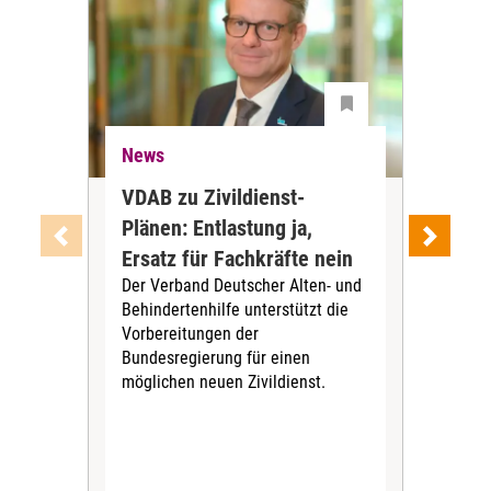
News
Ne
VDAB zu Zivildienst-
Soz
Plänen: Entlastung ja,
Nac
Ersatz für Fachkräfte nein
VS
Der Verband Deutscher Alten- und
Der
Behindertenhilfe unterstützt die
verö
Vorbereitungen der
Nach
Bundesregierung für einen
posi
möglichen neuen Zivildienst.
Bla
Sozi