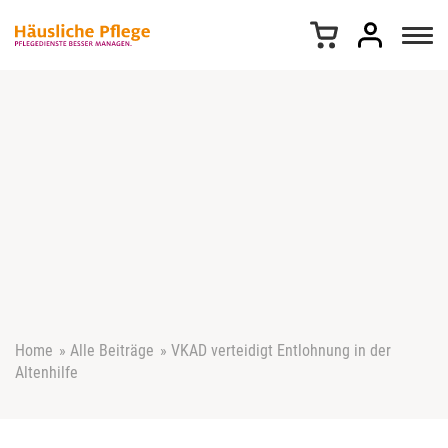
Z
u
m
I
n
h
a
l
t
s
p
r
i
n
g
e
Home
»
Alle Beiträge
»
VKAD verteidigt Entlohnung in der
n
Altenhilfe