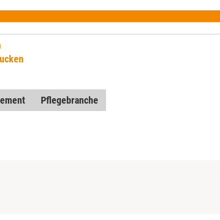
n
rucken
ement
Pflegebranche