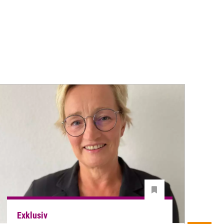
Exklusiv
E