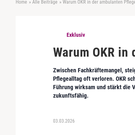
Home
»
Alle Beiträge
»
Warum OKR in der ambulanten Pflege 
Exklusiv
Warum OKR in d
Zwischen Fachkräftemangel, stei
Pflegealltag oft verloren. OKR sc
Führung wirksam und stärkt die V
zukunftsfähig.
03.03.2026