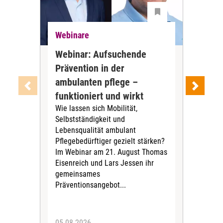
Webinare
Web
Webinar: Aufsuchende
Web
Prävention in der
nac
ambulanten pflege –
wir
Im 
funktioniert und wirkt
am 1
Wie lassen sich Mobilität,
Ber
Selbstständigkeit und
Pfle
Lebensqualität ambulant
zei
Pflegebedürftiger gezielt stärken?
Ber
Im Webinar am 21. August Thomas
wer
Eisenreich und Lars Jessen ihr
gemeinsames
Präventionsangebot...
05.08.2026
10.