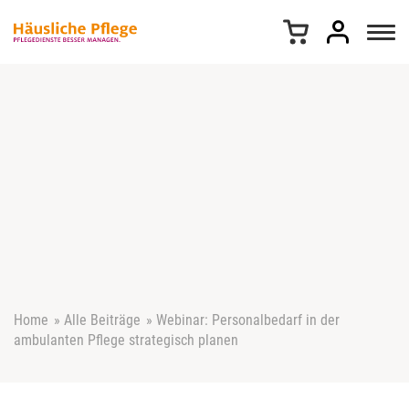
Z
u
m
I
n
h
a
l
t
s
p
r
i
n
g
e
Home
»
Alle Beiträge
»
Webinar: Personalbedarf in der
n
ambulanten Pflege strategisch planen