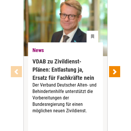
News
Ne
VDAB zu Zivildienst-
Soz
Plänen: Entlastung ja,
Nac
Ersatz für Fachkräfte nein
VS
Der Verband Deutscher Alten- und
Der
Behindertenhilfe unterstützt die
verö
Vorbereitungen der
Nach
Bundesregierung für einen
posi
möglichen neuen Zivildienst.
Bla
Sozi