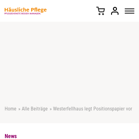
Z
u
m
I
n
h
a
l
t
s
p
r
i
n
g
e
Home
»
Alle Beiträge
»
Westerfellhaus legt Positionspapier vor
n
News