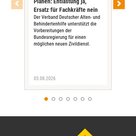
Plänen: Entlastung ja,
Nac
Ersatz für Fachkräfte nein
VS
Der Verband Deutscher Alten- und
Der
Behindertenhilfe unterstützt die
verö
Vorbereitungen der
Nach
Bundesregierung für einen
posi
möglichen neuen Zivildienst.
Bla
Sozi
05.08.2026
05.