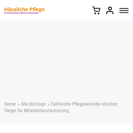
Z
u
m
I
n
h
a
l
t
s
p
r
i
n
g
e
Home
»
Alle Beiträge
»
Zahlreiche Pflegebetriebe erhalten
n
Siegel für Mitarbeiterorientierung