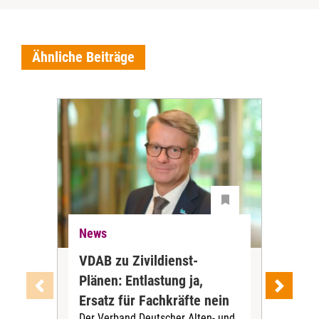
Ähnliche Beiträge
News
Ne
VDAB zu Zivildienst-
Soz
Plänen: Entlastung ja,
Nac
Ersatz für Fachkräfte nein
VS
Der Verband Deutscher Alten- und
Der