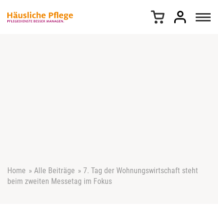
Z
u
m
I
n
h
a
l
t
s
p
r
i
n
g
e
Home
»
Alle Beiträge
»
7. Tag der Wohnungswirtschaft steht
n
beim zweiten Messetag im Fokus