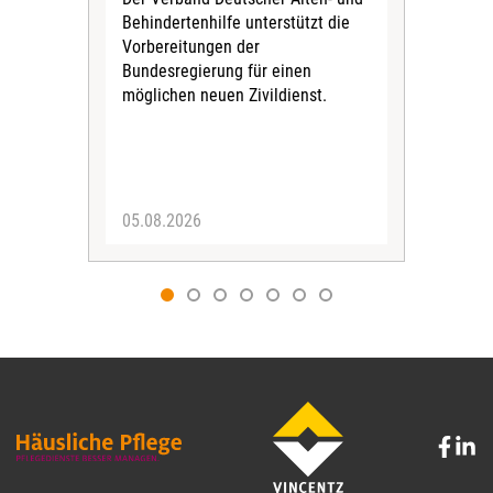
Behindertenhilfe unterstützt die
verö
Vorbereitungen der
Nach
Bundesregierung für einen
posi
möglichen neuen Zivildienst.
Bla
Sozi
05.08.2026
05.