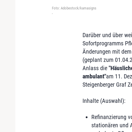
Foto: Adobestock/kamasigns
-
Darüber und über wei
Sofortprogramms Pfle
Änderungen mit dem 
(geplant zum 01.04.2
Anlass die
"Häuslich
ambulant"
am 11. Dez
Steigenberger Graf Ze
Inhalte (Auswahl):
Refinanzierung vo
stationären und A