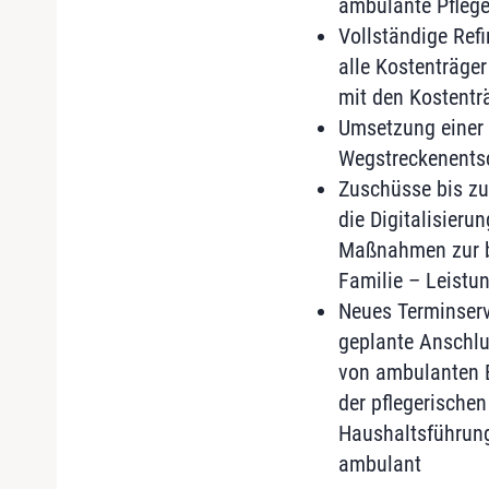
ambulante Pflege
Vollständige Refi
alle Kostenträge
mit den Kostentr
Umsetzung einer
Wegstreckenentsc
Zuschüsse bis zu 
die Digitalisieru
Maßnahmen zur be
Familie – Leist
Neues Terminserv
geplante Anschlu
von ambulanten B
der pflegerischen
Haushaltsführun
ambulant