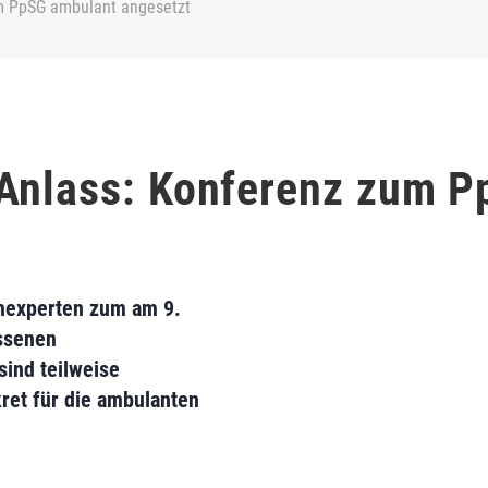
m PpSG ambulant angesetzt
 Anlass: Konferenz zum 
nexperten zum am 9.
ssenen
ind teilweise
ret für die ambulanten