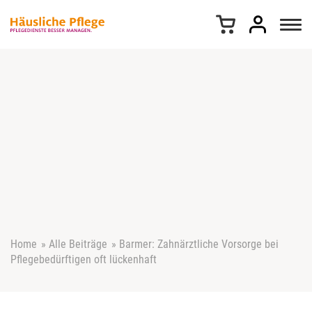
Z
u
m
I
n
h
a
l
t
s
p
r
i
n
g
e
Home
»
Alle Beiträge
»
Barmer: Zahnärztliche Vorsorge bei
n
Pflegebedürftigen oft lückenhaft