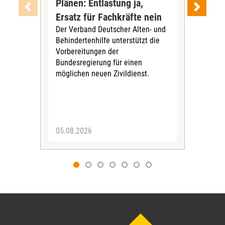
Plänen: Entlastung ja,
Nac
Ersatz für Fachkräfte nein
VS
Der Verband Deutscher Alten- und
Der
Behindertenhilfe unterstützt die
verö
Vorbereitungen der
Nach
Bundesregierung für einen
posi
möglichen neuen Zivildienst.
Bla
Sozi
05.08.2026
05.