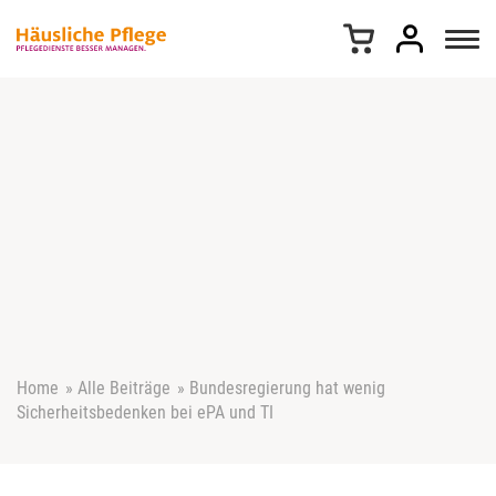
Z
u
m
I
n
h
a
l
t
s
p
r
i
n
g
e
Home
»
Alle Beiträge
»
Bundesregierung hat wenig
n
Sicherheitsbedenken bei ePA und TI