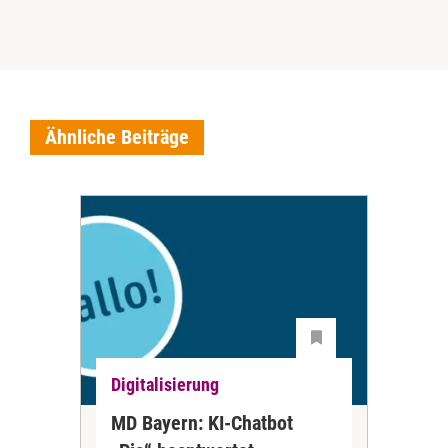
Ähnliche Beiträge
Digitalisierung
Dig
MD Bayern: KI-Chatbot
Mar