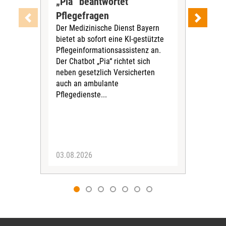
„Pia“ beantwortet
bef
Pflegefragen
bei
Der Medizinische Dienst Bayern
Der
bietet ab sofort eine KI-gestützte
Dien
Pflegeinformationsassistenz an.
Netz
Der Chatbot „Pia“ richtet sich
Sich
neben gesetzlich Versicherten
Digi
auch an ambulante
und
Pflegedienste...
Vera
03.08.2026
14.