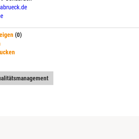
abrueck.de
e
eigen
(0)
n
rucken
alitätsmanagement