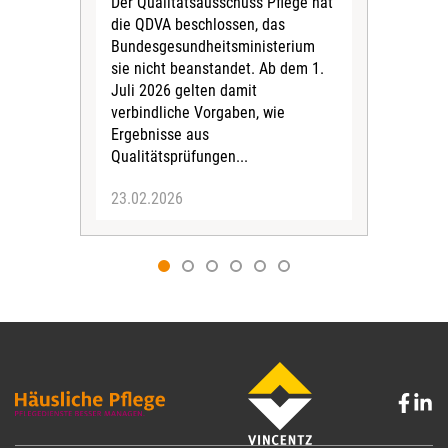
Der Qualitätsausschuss Pflege hat
Das
die QDVA beschlossen, das
Qual
Bundesgesundheitsministerium
(DNQ
sie nicht beanstandet. Ab dem 1.
zwei
Juli 2026 gelten damit
Exp
verbindliche Vorgaben, wie
„Er
Ergebnisse aus
Sich
Qualitätsprüfungen...
23.02.2026
26.