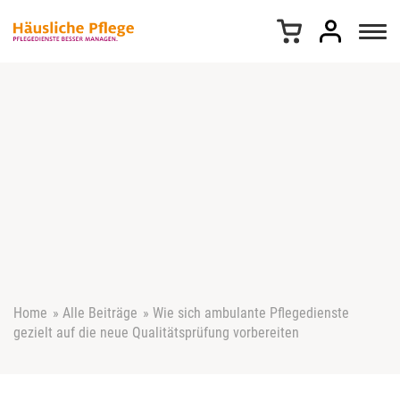
Z
u
m
I
n
h
a
l
t
s
p
r
i
n
g
e
Home
»
Alle Beiträge
»
Wie sich ambulante Pflegedienste
n
gezielt auf die neue Qualitätsprüfung vorbereiten