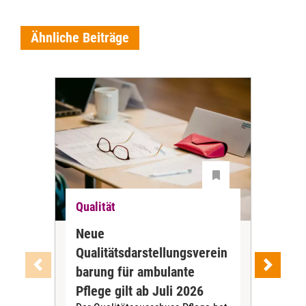
Ähnliche Beiträge
Qualität
Qua
Neue
Exp
Qualitätsdarstellungsverein
Er
barung für ambulante
DNQ
Pflege gilt ab Juli 2026
Akt