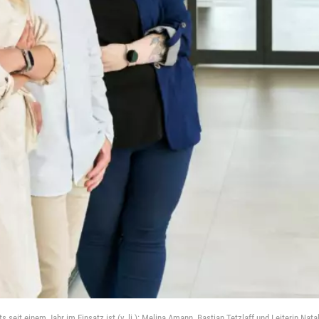
seit einem Jahr im Einsatz ist (v. li.): Melina Amann, Bastian Tetzlaff und Leiterin Nata