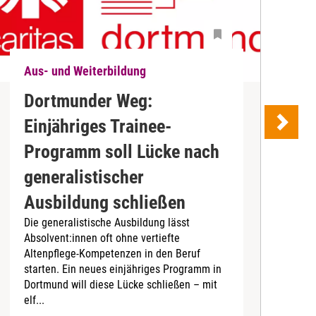
Aus- und Weiterbildung
A
Dortmunder Weg:
Einjähriges Trainee-
Programm soll Lücke nach
generalistischer
E
Ausbildung schließen
g
Die generalistische Ausbildung lässt
s
Absolvent:innen oft ohne vertiefte
1
Altenpflege-Kompetenzen in den Beruf
P
starten. Ein neues einjähriges Programm in
ü
Dortmund will diese Lücke schließen – mit
elf...