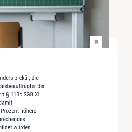
ders prekär, die
desbeauftragter der
ch § 113c SGB XI
damit
 Prozent höhere
sprechendes
bildet würden.