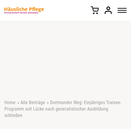
Z
u
m
I
n
h
a
l
t
s
p
r
i
n
g
e
Home
»
Alle Beiträge
»
Dortmunder Weg: Einjähriges Trainee-
n
Programm soll Lücke nach generalistischer Ausbildung
schließen