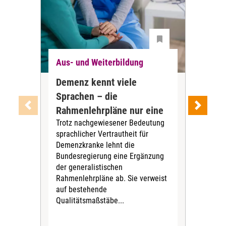
Aus- und Weiterbildung
Aus
Demenz kennt viele
Leh
Sprachen – die
Pfl
Rahmenlehrpläne nur eine
He
Trotz nachgewiesener Bedeutung
Der
sprachlicher Vertrautheit für
kom
Demenzkranke lehnt die
Beh
Bundesregierung eine Ergänzung
war
der generalistischen
Leh
Rahmenlehrpläne ab. Sie verweist
Pfle
auf bestehende
in H
Qualitätsmaßstäbe...
Lehr