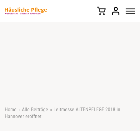
Z
u
m
I
n
h
a
l
t
s
p
r
i
n
g
e
Home
»
Alle Beiträge
»
Leitmesse ALTENPFLEGE 2018 in
n
Hannover eröffnet