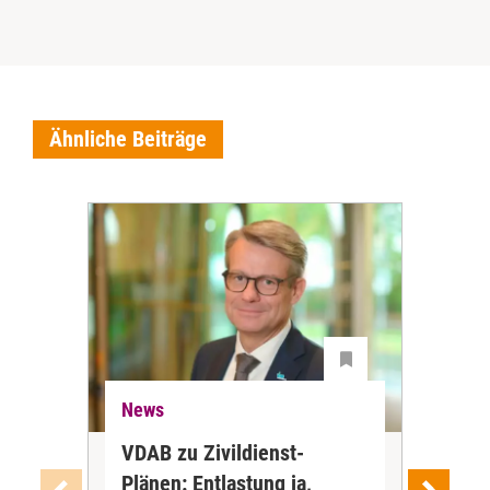
Ähnliche Beiträge
News
Ne
VDAB zu Zivildienst-
Soz
Plänen: Entlastung ja,
Nac