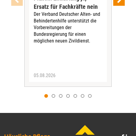
Ersatz für Fachkräfte nein
VS
Der Verband Deutscher Alten- und
Der
Behindertenhilfe unterstützt die
verö
Vorbereitungen der
Nach
Bundesregierung für einen
posi
möglichen neuen Zivildienst.
Bla
Sozi
05.08.2026
05.