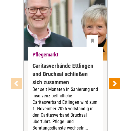
Pflegemarkt
Pfl
Caritasverbände Ettlingen
Wie
und Bruchsal schließen
der
sich zusammen
Pil
Der seit Monaten in Sanierung und
Die
Insolvenz befindliche
bünd
Caritasverband Ettlingen wird zum
amb
1. November 2026 vollständig in
Nach
den Caritasverband Bruchsal
woh
überführt. Pflege- und
Grun
Beratungsdienste wechseln...
Mode