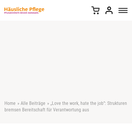
Z
u
m
I
n
h
a
l
t
s
p
r
i
n
g
e
Home
»
Alle Beiträge
»
„Love the work, hate the job“: Strukturen
n
bremsen Bereitschaft für Verantwortung aus