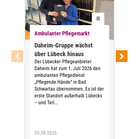
Ambulanter Pflegemarkt
Amb
Daheim-Gruppe wächst
Pfl
über Lübeck hinaus
Kie
Der Lübecker Pflegeanbieter
Tra
Daheim hat zum 1. Juli 2026 den
Zum 
ambulanten Pflegedienst
Pfle
„Pflegende Hände“ in Bad
ält
Schwartau übernommen. Es ist der
Pfle
erste Standort außerhalb Lübecks
gem
– und Teil...
„HDU
wird
05.08.2026
03.