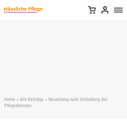
Z
u
m
I
n
h
a
l
t
s
p
r
i
n
g
e
Home
»
Alle Beiträge
»
Neuanfang nach Schließung des
n
Pflegedienstes