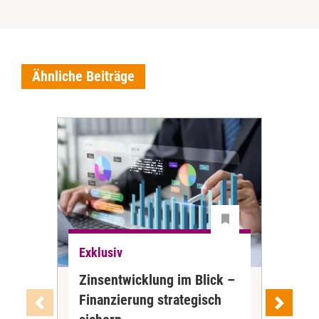
Ähnliche Beiträge
Exklusiv
Exk
Zinsentwicklung im Blick –
Zu 
Finanzierung strategisch
nic