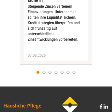
sichern
Str
Steigende Zinsen verteuern
Ein
Finanzierungen. Unternehmen
eig
sollten ihre Liquidität sichern,
Amb
Kreditstrategien ­überprüfen und
mögl
sich frühzeitig auf
jede
unterschiedliche
Per
Zinsentwicklungen vorbereiten.
wirt
07.08.2026
06.