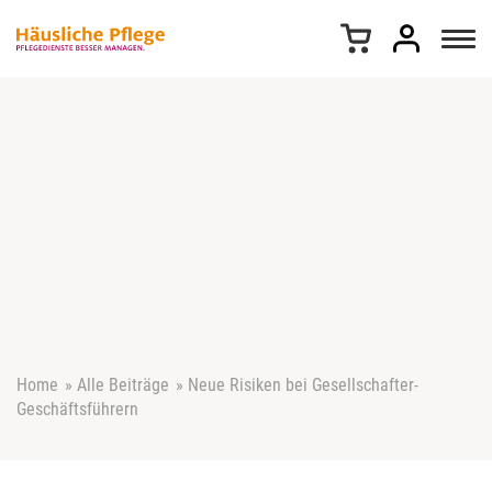
Z
u
m
I
n
h
a
l
t
s
p
r
i
n
g
e
Home
»
Alle Beiträge
»
Neue Risiken bei Gesellschafter-
n
Geschäftsführern