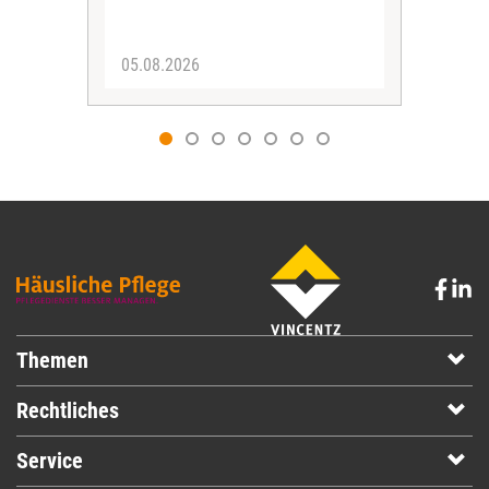
05.08.2026
05.
Themen
Rechtliches
Service