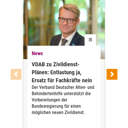
News
Ne
VDAB zu Zivildienst-
Soz
Plänen: Entlastung ja,
Nac
Ersatz für Fachkräfte nein
VS
Der Verband Deutscher Alten- und
Der
Behindertenhilfe unterstützt die
verö
Vorbereitungen der
Nach
Bundesregierung für einen
posi
möglichen neuen Zivildienst.
Bla
Sozi