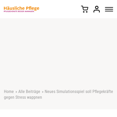
Z
u
m
I
n
h
a
l
t
s
p
r
i
n
g
e
Home
»
Alle Beiträge
»
Neues Simulationsspiel soll Pflegekräfte
n
gegen Stress wappnen