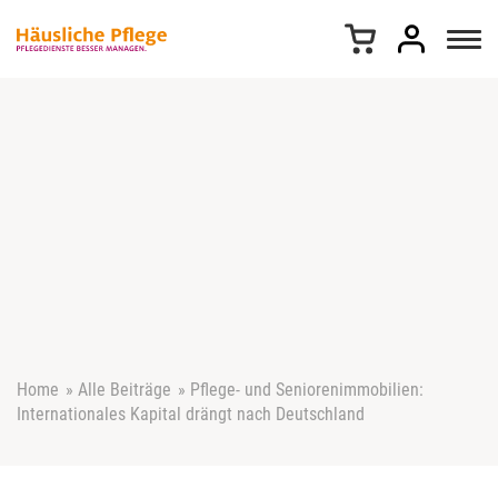
Z
u
m
I
n
h
a
l
t
s
p
r
i
n
g
e
Home
»
Alle Beiträge
»
Pflege- und Seniorenimmobilien:
n
Internationales Kapital drängt nach Deutschland