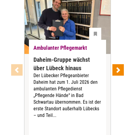
Ambulanter Pflegemarkt
Amb
Daheim-Gruppe wächst
Pfl
über Lübeck hinaus
Kie
Der Lübecker Pflegeanbieter
Tra
Daheim hat zum 1. Juli 2026 den
Zum 
ambulanten Pflegedienst
Pfle
„Pflegende Hände“ in Bad
ält
Schwartau übernommen. Es ist der
Pfle
erste Standort außerhalb Lübecks
gem
– und Teil...
„HDU
wird