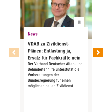
News
Ne
VDAB zu Zivildienst-
Soz
Plänen: Entlastung ja,
Nac
Ersatz für Fachkräfte nein
VS
Der Verband Deutscher Alten- und
Der
Behindertenhilfe unterstützt die
verö
Vorbereitungen der
Nach
Bundesregierung für einen
posi
möglichen neuen Zivildienst.
Bla
Sozi