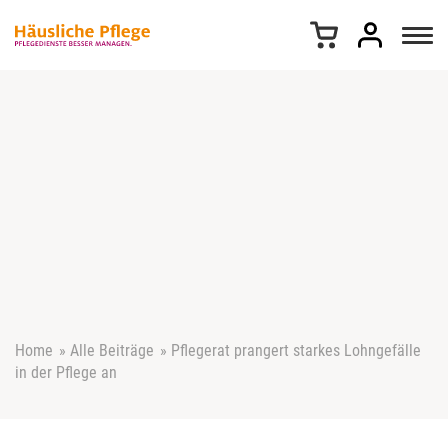
Z
u
m
I
n
h
a
l
t
s
p
r
i
n
g
e
Home
»
Alle Beiträge
»
Pflegerat prangert starkes Lohngefälle
n
in der Pflege an