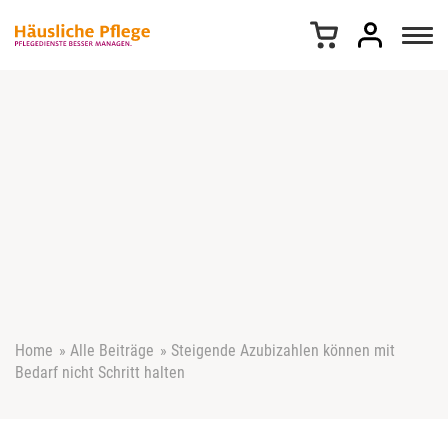
Z
u
m
I
n
h
a
l
t
s
p
r
i
n
g
e
Home
»
Alle Beiträge
»
Steigende Azubizahlen können mit
n
Bedarf nicht Schritt halten