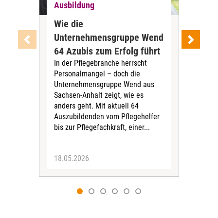
Ausbildung
Aus
Wie die
Fac
Unternehmensgruppe Wend
und
64 Azubis zum Erfolg führt
Abi
In der Pflegebranche herrscht
Wer
Personalmangel – doch die
Pfle
Unternehmensgruppe Wend aus
zwin
Sachsen-Anhalt zeigt, wie es
Weg
anders geht. Mit aktuell 64
Stu
Auszubildenden vom Pflegehelfer
auc
bis zur Pflegefachkraft, einer...
Ausb
18.05.2026
21.