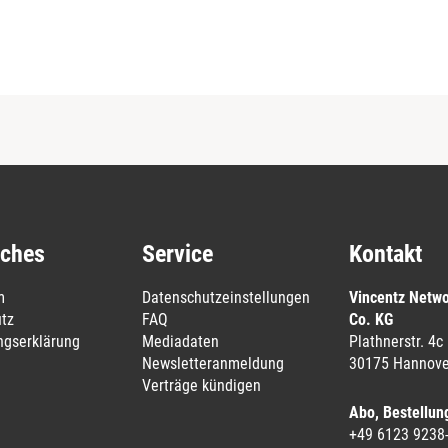
iches
Service
Kontakt
m
Datenschutzeinstellungen
Vincentz Netw
tz
FAQ
Co. KG
ungserklärung
Mediadaten
Plathnerstr. 4c
Newsletteranmeldung
30175 Hannove
Verträge kündigen
Abo, Bestellun
+49 6123 9238