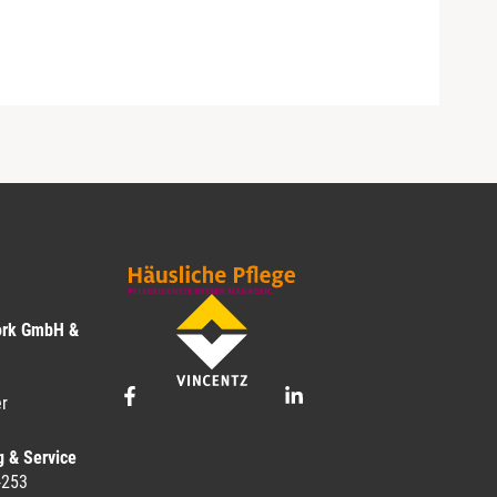
ork GmbH &
r
g & Service
-253