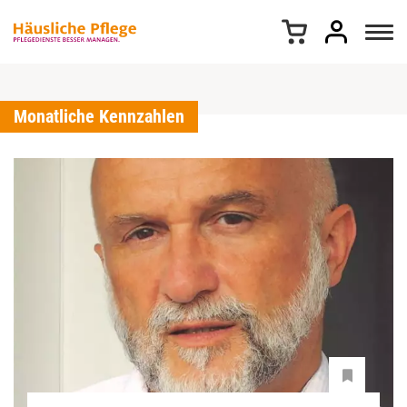
Z
u
m
I
n
h
Monatliche Kennzahlen
a
l
t
s
p
r
i
n
g
e
n