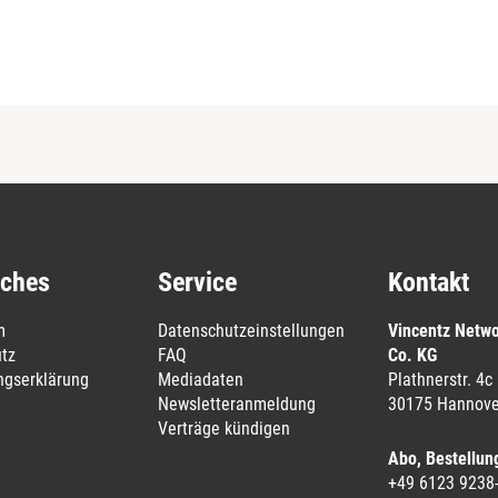
iches
Service
Kontakt
m
Datenschutzeinstellungen
Vincentz Netw
tz
FAQ
Co. KG
ungserklärung
Mediadaten
Plathnerstr. 4c
Newsletteranmeldung
30175 Hannove
Verträge kündigen
Abo, Bestellun
+49 6123 9238