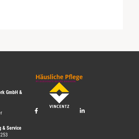
ork GmbH &
r
g & Service
-253