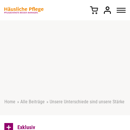
Z
u
m
I
n
h
a
l
t
s
p
r
i
n
g
e
Home
»
Alle Beiträge
»
Unsere Unterschiede sind unsere Stärke
n
Exklusiv