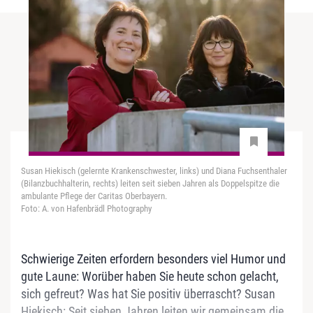
Susan Hiekisch (gelernte Krankenschwester, links) und Diana Fuchsenthaler
(Bilanzbuchhalterin, rechts) leiten seit sieben Jahren als Doppelspitze die
ambulante Pflege der Caritas Oberbayern.
Foto: A. von Hafenbrädl Photography
Schwierige Zeiten erfordern ­besonders viel Humor und
gute ­Laune: Worüber haben Sie heute schon ­gelacht,
sich gefreut? Was hat Sie positiv überrascht? Susan
Hiekisch: Seit sieben Jahren leiten wir gemeinsam die