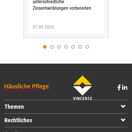
unterschiedliche
Per
Zinsentwicklungen vorbereiten.
wirt
07.08.2026
06.
Themen
Rechtliches