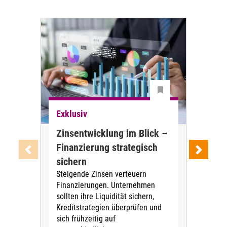
Exklusiv
Exk
Zinsentwicklung im Blick –
Zu 
Finanzierung strategisch
nic
sichern
Str
Steigende Zinsen verteuern
Ein
Finanzierungen. Unternehmen
eig
sollten ihre Liquidität sichern,
Amb
Kreditstrategien ­überprüfen und
mögl
sich frühzeitig auf
jede